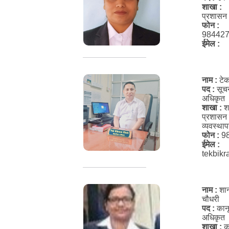
शाखा :
प्रशासन
फोन :
98442
ईमेल :
नाम :
टे
पद :
सूच
अधिकृत
शाखा :
शा
प्रशासन
व्यवस्था
फोन :
9
ईमेल :
tekbik
नाम :
शान
चौधरी
पद :
कान
अधिकृत
शाखा :
क