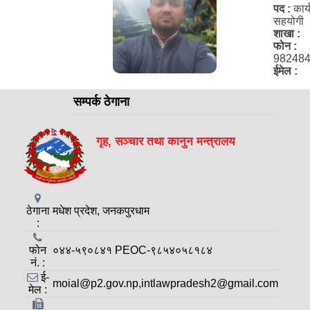
पद :
कार
सहयोगी
शाखा :
फोन :
98248
ईमेल :
सम्पर्क ठेगाना
गृह, सञ्चार तथा कानुन मन्त्रालय
ठेगाना
मधेश प्रदेश, जनकपुरधाम
:
फोन
०४४-५९०८४१ PEOC-९८५४०५८१८४
नं. :
ई-
moial@p2.gov.np,intlawpradesh2@gmail.com
मेल :