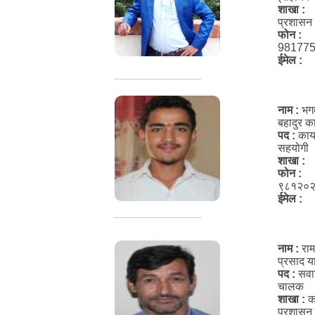
शाखा :
प्रशासन
फोन :
98177
ईमेल :
नाम :
भग
बहादुर का
पद :
कार
सहयोगी
शाखा :
फोन :
९८१२०
ईमेल :
नाम :
राम
प्रसाद य
पद :
सवा
चालक
शाखा :
क
प्रशासन