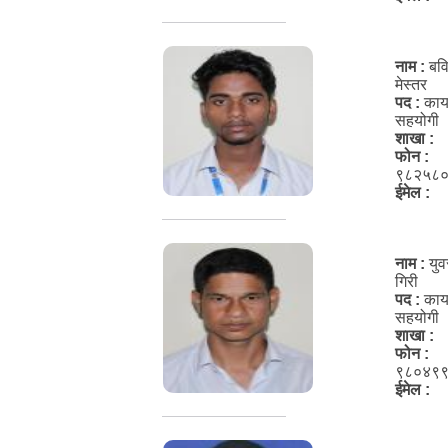
नाम :
बव
मेस्तर
पद :
कार
सहयोगी
शाखा :
फोन :
९८२५८
ईमेल :
नाम :
यु
गिरी
पद :
कार
सहयोगी
शाखा :
फोन :
९८०४९
ईमेल :