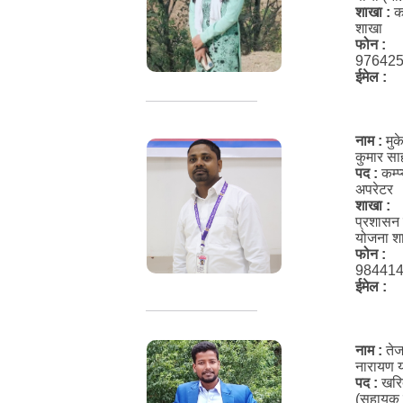
शाखा :
क
शाखा
फोन :
97642
ईमेल :
नाम :
मुक
कुमार सा
पद :
कम्प
अपरेटर
शाखा :
प्रशासन
योजना श
फोन :
98441
ईमेल :
नाम :
ते
नारायण 
पद :
खरि
(सहायक 