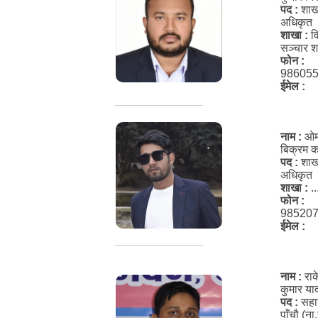
पद :
शाख
अधिकृत
शाखा :
व
सञ्चार 
फोन :
98605
ईमेल :
नाम :
ओ
बिक्रम 
पद :
शाख
अधिकृत
शाखा :
..
फोन :
98520
ईमेल :
नाम :
रा
कुमार या
पद :
सह
पाँचौ (ना.