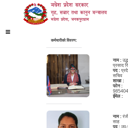
मधेश प्रदेश सरकार
गृह, सञ्चार तथा कानुन मन्त्रालय
मधेश प्रदेश, जनकपुरधाम
कर्मचारीको विवरण:
नाम :
उद्
प्रसाद र
पद :
प्रद
सचिव
शाखा :
फोन :
98540
ईमेल :
नाम :
रंज
साह
पद :
उप-