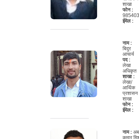
शाखा
फोन :
98540
ईमेल :
नाम :
बिदुर
आचार्य
पद :
लेखा
अधिकृत
शाखा :
लेखा/
आर्थिक
प्रशासन
शाखा
फोन :
ईमेल :
नाम :
अब
कुमार मिश