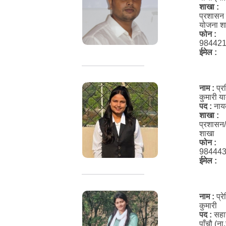
शाखा :
प्रशासन
योजना श
फोन :
98442
ईमेल :
नाम :
प्र
कुमारी य
पद :
नायब
शाखा :
प्रशासन
शाखा
फोन :
98444
ईमेल :
नाम :
प्र
कुमारी
पद :
सह
पाँचौ (ना.