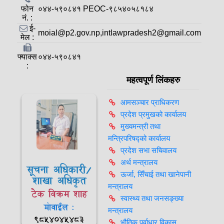
फोन
०४४-५९०८४१ PEOC-९८५४०५८१८४
नं. :
ई-
moial@p2.gov.np,intlawpradesh2@gmail.com
मेल :
फ्याक्स
०४४-५९०८४१
:
महत्वपूर्ण लिंकहरु
आमसञ्‍चार प्राधिकरण
प्रदेश प्रमुखको कार्यालय
मुख्यमन्त्री तथा
मन्त्रिपरिषद्को कार्यालय
प्रदेश सभा सचिवालय
अर्थ मन्त्रालय
सूचना अधिकारी/
ऊर्जा, सिँचाई तथा खानेपानी
शाखा अधिकृत
मन्त्रालय
टेक विक्रम शाह
स्वास्थ्य तथा जनसङ्ख्या
मोवाईल :
मन्त्रालय
९८५४०४५४८३
भौतिक पूर्वाधार विकास