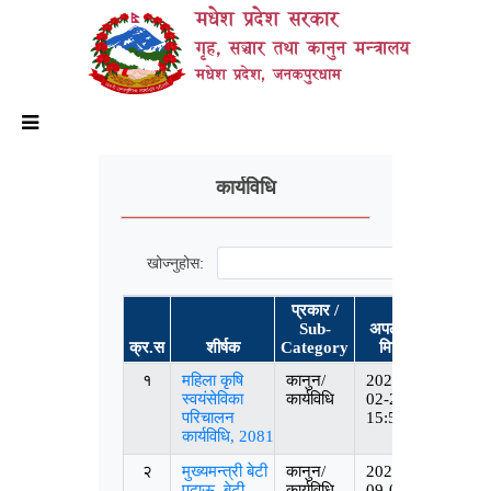
मधेश प्रदेश सरकार
गृह, सञ्चार तथा कानुन मन्त्रालय
मधेश प्रदेश, जनकपुरधाम
कार्यविधि
खोज्नुहोस:
प्रकार /
Sub-
अपलोड
क्र.स
शीर्षक
Category
मिति
दस्तावेज
१
महिला कृषि
कानुन/
2025-
स्वयंसेविका
कार्यविधि
02-20
परिचालन
15:57:46
कार्यविधि, 2081
२
मुख्यमन्त्री बेटी
कानुन/
2023-
पढाऊ, बेटी
कार्यविधि
09-08