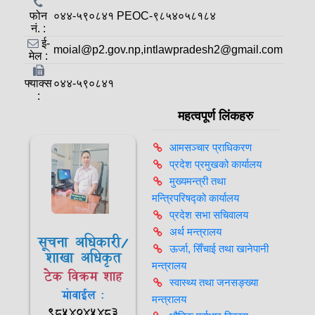
फोन
०४४-५९०८४१ PEOC-९८५४०५८१८४
नं. :
ई-
moial@p2.gov.np,intlawpradesh2@gmail.com
मेल :
फ्याक्स
०४४-५९०८४१
:
महत्वपूर्ण लिंकहरु
आमसञ्‍चार प्राधिकरण
प्रदेश प्रमुखको कार्यालय
मुख्यमन्त्री तथा
मन्त्रिपरिषद्को कार्यालय
प्रदेश सभा सचिवालय
अर्थ मन्त्रालय
सूचना अधिकारी/
ऊर्जा, सिँचाई तथा खानेपानी
शाखा अधिकृत
मन्त्रालय
टेक विक्रम शाह
स्वास्थ्य तथा जनसङ्ख्या
मोवाईल :
मन्त्रालय
९८५४०४५४८३