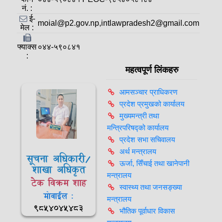
नं. :
ई-
moial@p2.gov.np,intlawpradesh2@gmail.com
मेल :
फ्याक्स
०४४-५९०८४१
:
महत्वपूर्ण लिंकहरु
आमसञ्‍चार प्राधिकरण
प्रदेश प्रमुखको कार्यालय
मुख्यमन्त्री तथा
मन्त्रिपरिषद्को कार्यालय
प्रदेश सभा सचिवालय
अर्थ मन्त्रालय
सूचना अधिकारी/
ऊर्जा, सिँचाई तथा खानेपानी
शाखा अधिकृत
मन्त्रालय
टेक विक्रम शाह
स्वास्थ्य तथा जनसङ्ख्या
मोवाईल :
मन्त्रालय
९८५४०४५४८३
भौतिक पूर्वाधार विकास