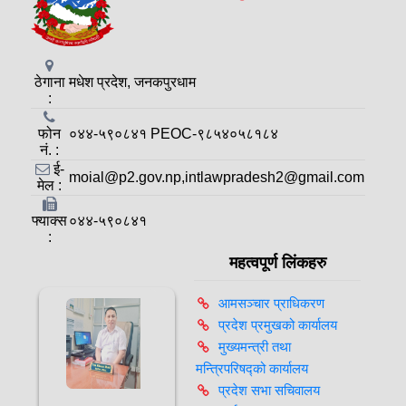
ठेगाना
मधेश प्रदेश, जनकपुरधाम
:
फोन
०४४-५९०८४१ PEOC-९८५४०५८१८४
नं. :
ई-
moial@p2.gov.np,intlawpradesh2@gmail.com
मेल :
फ्याक्स
०४४-५९०८४१
:
महत्वपूर्ण लिंकहरु
आमसञ्‍चार प्राधिकरण
प्रदेश प्रमुखको कार्यालय
मुख्यमन्त्री तथा
मन्त्रिपरिषद्को कार्यालय
प्रदेश सभा सचिवालय