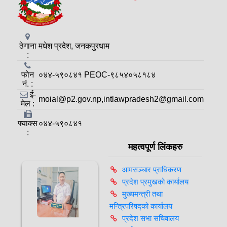
ठेगाना
मधेश प्रदेश, जनकपुरधाम
:
फोन
०४४-५९०८४१ PEOC-९८५४०५८१८४
नं. :
ई-
moial@p2.gov.np,intlawpradesh2@gmail.com
मेल :
फ्याक्स
०४४-५९०८४१
:
महत्वपूर्ण लिंकहरु
आमसञ्‍चार प्राधिकरण
प्रदेश प्रमुखको कार्यालय
मुख्यमन्त्री तथा
मन्त्रिपरिषद्को कार्यालय
प्रदेश सभा सचिवालय