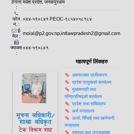
ठेगाना
मधेश प्रदेश, जनकपुरधाम
:
फोन
०४४-५९०८४१ PEOC-९८५४०५८१८४
नं. :
ई-
moial@p2.gov.np,intlawpradesh2@gmail.com
मेल :
फ्याक्स
०४४-५९०८४१
:
महत्वपूर्ण लिंकहरु
आमसञ्‍चार प्राधिकरण
प्रदेश प्रमुखको कार्यालय
मुख्यमन्त्री तथा
मन्त्रिपरिषद्को कार्यालय
प्रदेश सभा सचिवालय
अर्थ मन्त्रालय
सूचना अधिकारी/
ऊर्जा, सिँचाई तथा खानेपानी
शाखा अधिकृत
मन्त्रालय
टेक विक्रम शाह
स्वास्थ्य तथा जनसङ्ख्या