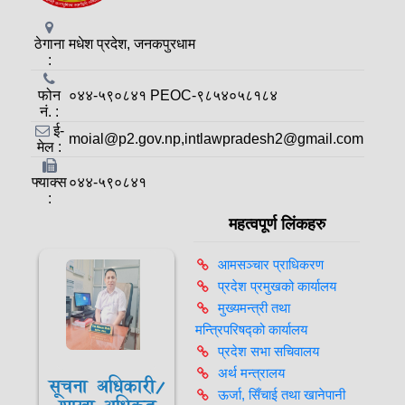
ठेगाना
मधेश प्रदेश, जनकपुरधाम
:
फोन
०४४-५९०८४१ PEOC-९८५४०५८१८४
नं. :
ई-
moial@p2.gov.np,intlawpradesh2@gmail.com
मेल :
फ्याक्स
०४४-५९०८४१
:
महत्वपूर्ण लिंकहरु
आमसञ्‍चार प्राधिकरण
प्रदेश प्रमुखको कार्यालय
मुख्यमन्त्री तथा
मन्त्रिपरिषद्को कार्यालय
प्रदेश सभा सचिवालय
अर्थ मन्त्रालय
सूचना अधिकारी/
ऊर्जा, सिँचाई तथा खानेपानी